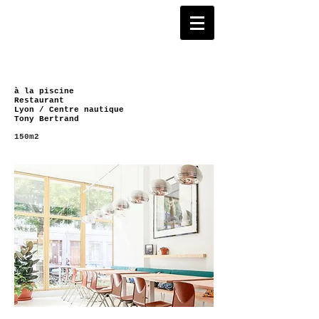
à la piscine
Restaurant
Lyon / Centre nautique
Tony Bertrand
150m2